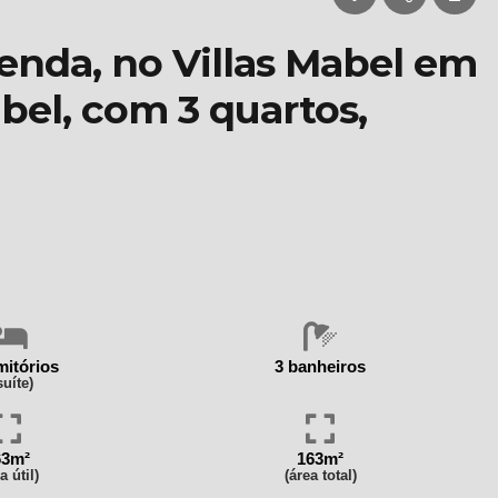
enda, no Villas Mabel em
abel, com 3 quartos,
mitórios
3 banheiros
suíte)
63m²
163m²
a útil)
(área total)