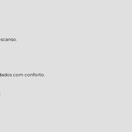
escanso.
idados com conforto.
: