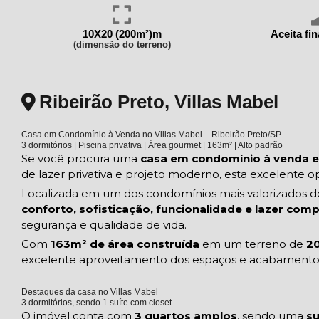
10X20 (200m²)m
Aceita fi
(dimensão do terreno)
Ribeirão Preto, Villas Mabel
Casa em Condomínio à Venda no Villas Mabel – Ribeirão Preto/SP
3 dormitórios | Piscina privativa | Área gourmet | 163m² | Alto padrão
Se você procura uma
casa em condomínio à venda e
de lazer privativa e projeto moderno, esta excelente 
Localizada em um dos condomínios mais valorizados de 
conforto, sofisticação, funcionalidade e lazer com
segurança e qualidade de vida.
Com
163m² de área construída
em um terreno de
20
excelente aproveitamento dos espaços e acabament
Destaques da casa no Villas Mabel
3 dormitórios, sendo 1 suíte com closet
O imóvel conta com
3 quartos amplos
, sendo uma
su