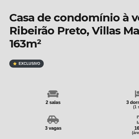
Casa de condomínio à v
Ribeirão Preto, Villas M
163m²
EXCLUSIVO
2 salas
3 dor
(1 
3 vagas
1
(áre