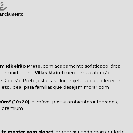
nanciamento
m Ribeirão Preto
, com acabamento sofisticado, área
oportunidade no
Villas Mabel
merece sua atenção.
Ribeirão Preto, esta casa foi projetada para oferecer
pleto
, ideal para famílias que desejam morar com
0m² (10x20)
, o imóvel possui ambientes integrados,
o premium.
íte master com closet
, proporcionando mais conforto,